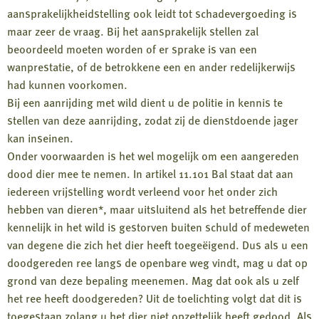
aansprakelijkheidstelling ook leidt tot schadevergoeding is
maar zeer de vraag. Bij het aansprakelijk stellen zal
beoordeeld moeten worden of er sprake is van een
wanprestatie, of de betrokkene een en ander redelijkerwijs
had kunnen voorkomen.
Bij een aanrijding met wild dient u de politie in kennis te
stellen van deze aanrijding, zodat zij de dienstdoende jager
kan inseinen.
Onder voorwaarden is het wel mogelijk om een aangereden
dood dier mee te nemen. In artikel 11.101 Bal staat dat aan
iedereen vrijstelling wordt verleend voor het onder zich
hebben van dieren*, maar uitsluitend als het betreffende dier
kennelijk in het wild is gestorven buiten schuld of medeweten
van degene die zich het dier heeft toegeëigend. Dus als u een
doodgereden ree langs de openbare weg vindt, mag u dat op
grond van deze bepaling meenemen. Mag dat ook als u zelf
het ree heeft doodgereden? Uit de toelichting volgt dat dit is
toegestaan zolang u het dier niet opzettelijk heeft gedood. Als