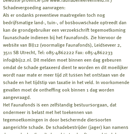
Schadevergoeding aanvragen:
Als er ondanks preventieve maatregelen toch nog
bedrijfsmatige land-, tuin-, of bosbouwschade optreedt dan
kan de grondgebruiker een verzoekschrift tegemoetkoming
faunaschade indienen bij het Faunafonds. Zie hiervoor de
website van BIJ12 (voormalige Faunafonds), Leidseveer 2,
3511 SB Utrecht, Tel: 085-4862222 Fax: 085-4862233
info@bij12.nl. Dit melden moet binnen een dag gebeuren
omdat de schade getaxeerd dient te worden en dit moeilijker
wordt naar mate er meer tijd zit tussen het ontstaan van de
schade en het tijdstip van taxatie in het veld. In voorkomende
gevallen moet de ontheffing ook binnen 1 dag worden
aangevraagd.
Het Faunafonds is een zelfstandig bestuursorgaan, dat
ondermeer is belast met het toekennen van
tegemoetkomingen in door beschermde diersoorten
aangerichte schade. De schadebestrijder (jager) kan namens