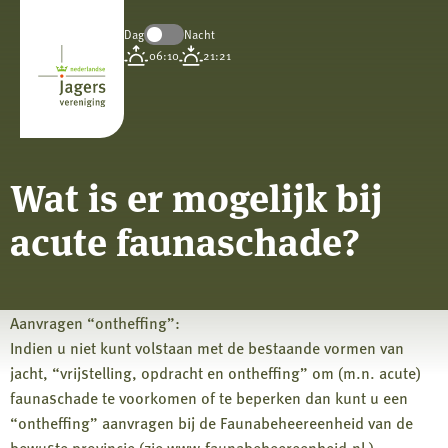
Dag
Nacht
Koninklijke
06:10
21:21
Nederlandse
Jagersvereniging
Wat is er mogelijk bij
acute faunaschade?
Aanvragen “ontheffing”:
Indien u niet kunt volstaan met de bestaande vormen van
jacht, “vrijstelling, opdracht en ontheffing” om (m.n. acute)
faunaschade te voorkomen of te beperken dan kunt u een
“ontheffing” aanvragen bij de Faunabeheereenheid van de
bewuste provincie (zie www.faunabeheereenheid.nl )