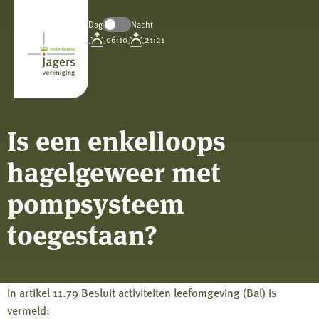
Dag
Nacht
Koninklijke
06:10
21:21
Nederlandse
Jagersvereniging
Is een enkelloops
hagelgeweer met
pompsysteem
toegestaan?
In artikel 11.79 Besluit activiteiten leefomgeving (Bal) is
vermeld: