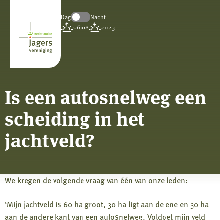
Dag
Nacht
Koninklijke
06:08
21:23
Nederlandse
Jagersvereniging
Is een autosnelweg een
scheiding in het
jachtveld?
We kregen de volgende vraag van één van onze leden:
‘Mijn jachtveld is 60 ha groot, 30 ha ligt aan de ene en 30 ha
aan de andere kant van een autosnelweg. Voldoet mijn veld